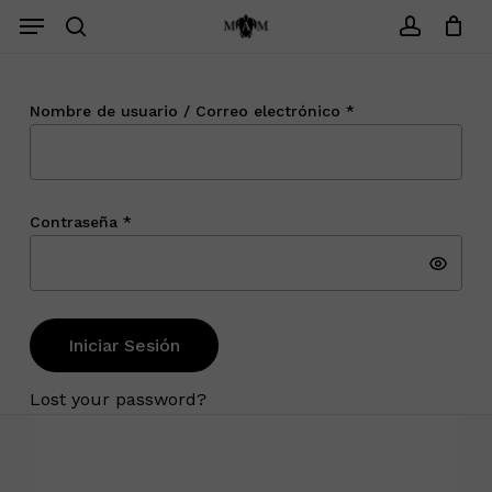
Saltar
Menu
Menu
search
account
Cerrar
Carrito
Nombre de usuario / Correo electrónico *
Contraseña *
Iniciar Sesión
Lost your password?