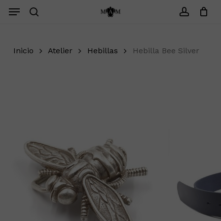
Saltar
Menu
Menu
search
account
Cerrar
Carrito
Inicio
Atelier
Hebillas
Hebilla Bee Silver