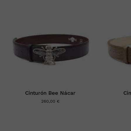
Cinturón Bee Nácar
Ci
260,00
€