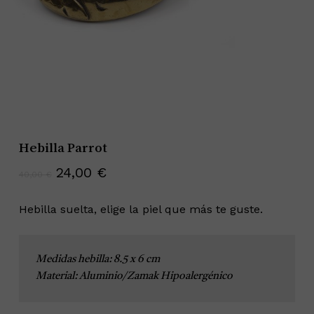
Hebilla Parrot
El
El
24,00
€
40,00
€
precio
precio
original
actual
Hebilla suelta, elige la piel que más te guste.
era:
es:
40,00 €.
24,00 €.
Medidas hebilla: 8.5 x 6 cm
Material: Aluminio/Zamak Hipoalergénico