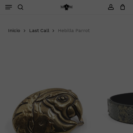
Saltar
Menu
Menu
search
account
Cerrar
Carrito
Inicio
Last Call
Hebilla Parrot