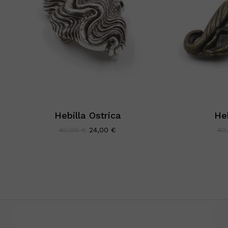
Hebilla Ostrica
Heb
El
El
40,00
€
24,00
€
40
precio
precio
original
actual
era:
es:
40,00 €.
24,00 €.