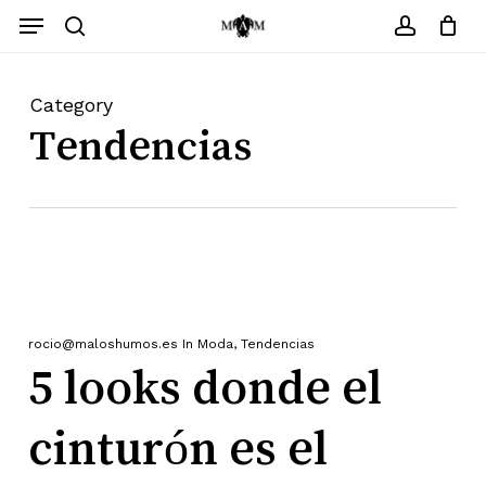
Saltar
Menu
Menu
search
account
Cerrar
Carrito
Category
Tendencias
rocio@maloshumos.es
In
Moda
,
Tendencias
5 looks donde el
cinturón es el