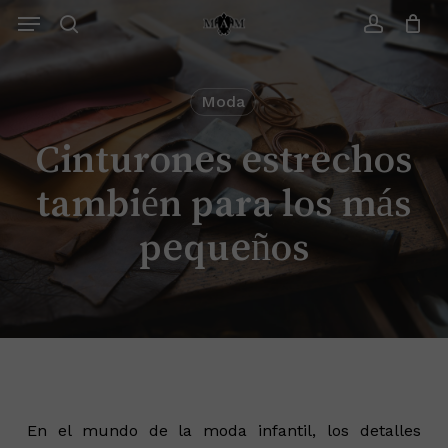
Saltar
Menu
Menu
search
account
Cerrar
Carrito
Moda
Cinturones estrechos
también para los más
pequeños
En el mundo de la moda infantil, los detalles