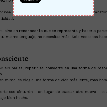
ez no es solo un accesorio: es una extensión de ti.
lenciosa entre la pieza y quien la lleva, es lo que tra
nticidad.
vo, sino en
reconocer lo que te representa
y hacerlo parte 
u mismo lenguaje, no necesitas más. Solo necesitas hace
onsciente
ir sin pausa,
repetir se convierte en una forma de resp
o.
on mimo, es elegir una forma de vivir más lenta, más hone
erte ese cinturón —en lugar de buscar otro nuevo— est
abajo bien hecho.