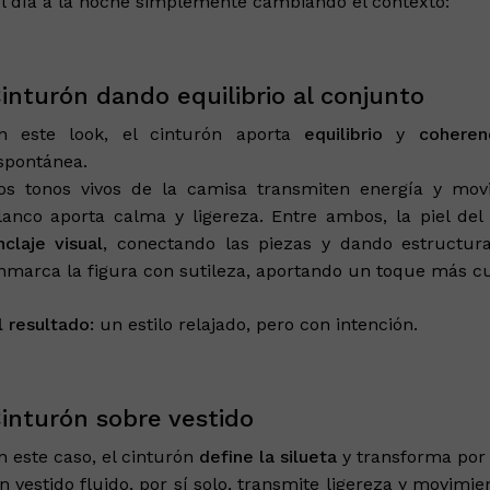
 día a la noche simplemente cambiando el contexto:
inturón dando equilibrio al conjunto
n este look, el cinturón aporta
equilibrio
y
coheren
spontánea.
os tonos vivos de la camisa transmiten energía y mov
lanco aporta calma y ligereza. Entre ambos, la piel d
nclaje visual
, conectando las piezas y dando estructura
nmarca la figura con sutileza, aportando un toque más cui
l resultado:
un estilo relajado, pero con intención.
inturón sobre vestido
n este caso, el cinturón
define la silueta
y transforma por
n vestido fluido, por sí solo, transmite ligereza y movimie