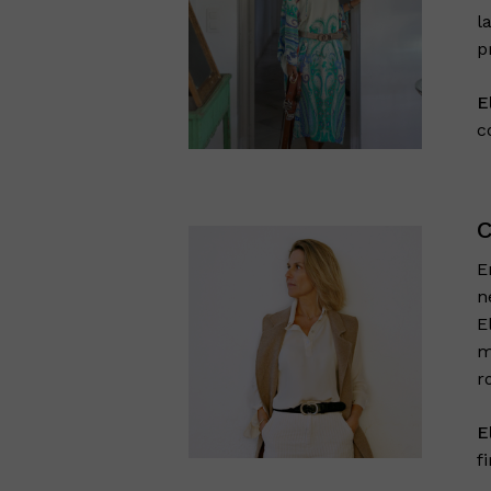
l
p
E
c
C
E
n
E
m
r
E
f