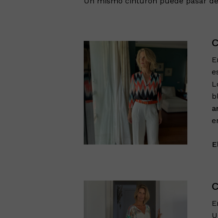
Un mismo cinturón puede pasar del
C
E
e
L
b
a
e
E
C
E
U