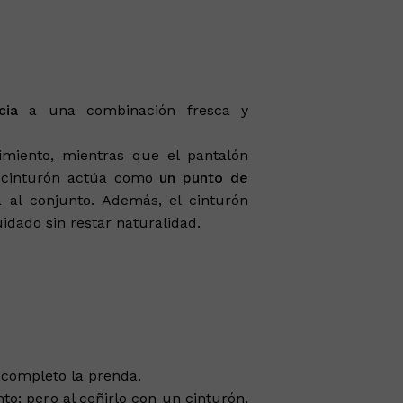
cia
a una combinación fresca y
imiento, mientras que el pantalón
el cinturón actúa como
un punto de
 al conjunto. Además, el cinturón
dado sin restar naturalidad.
 completo la prenda.
nto; pero al ceñirlo con un cinturón,