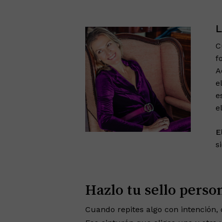
C
f
A
e
e
e
E
s
Hazlo tu sello perso
Cuando repites algo con intención, 