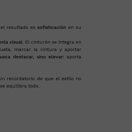
 el resultado es
sofisticación
en su
nía visual
. El cinturón se integra en
lueta, marcar la cintura y aportar
usca destacar, sino elevar
: aporta
n recordatorio de que el estilo no
ay productos en el carrito.
se equilibra todo.
Go To Shop