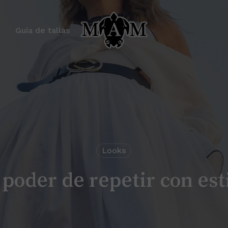
Carrito
Guía de tallas
Looks
 poder de repetir con est