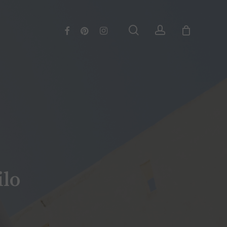
Menu
Cerrar
search
account
facebook
pinterest
instagram
ilo