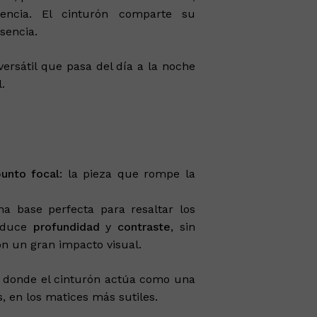
encia. El cinturón comparte su
sencia.
versátil que pasa del día a la noche
.
punto focal
: la pieza que rompe la
a base perfecta para resaltar los
roduce
profundidad
y
contraste
, sin
on un gran impacto visual.
 donde el cinturón actúa como una
, en los matices más sutiles.