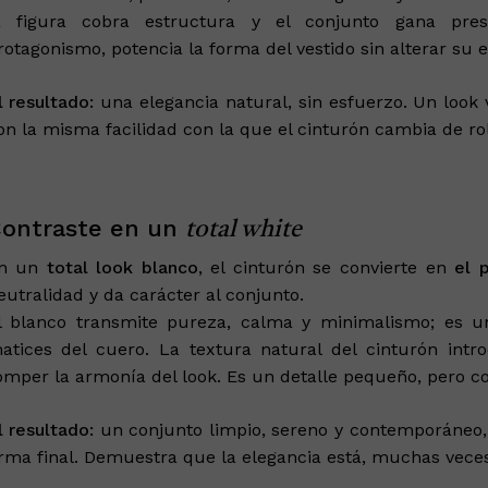
a figura cobra estructura y el conjunto gana pres
rotagonismo, potencia la forma del vestido sin alterar su e
l resultado:
una elegancia natural, sin esfuerzo. Un look 
on la misma facilidad con la que el cinturón cambia de rol
ontraste en un
total white
n un
total look blanco
, el cinturón se convierte en
el 
eutralidad y da carácter al conjunto.
l blanco transmite pureza, calma y minimalismo; es un
atices del cuero. La textura natural del cinturón int
omper la armonía del look. Es un detalle pequeño, pero c
l resultado:
un conjunto limpio, sereno y contemporáneo,
irma final. Demuestra que la elegancia está, muchas veces