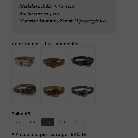
175,00 €
Medidas hebilla: 4.4 x 5 cm
Ancho correa: 4 cm

Material: Aluminio/Zamak Hipoalergénico.
Color de piel
:
Elige una opción
Talla
:
85
75
80
85
90
95
* Añade una piel extra por 50€
:
No