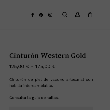
Menu
Cerrar
search
account
facebook
pinterest
instagram
Cinturón Western Gold
Rango
125,00
€
-
175,00
€
de
Cinturón de piel de vacuno artesanal con
precios:
hebilla intercambiable.
desde
125,00 €
Consulta la guía de tallas.
hasta