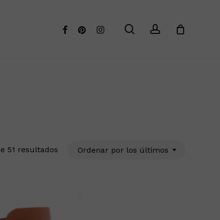
Menu
Cerrar
search
account
facebook
pinterest
instagram
Ordenado
e 51 resultados
Ordenar por los últimos
por
los
últimos