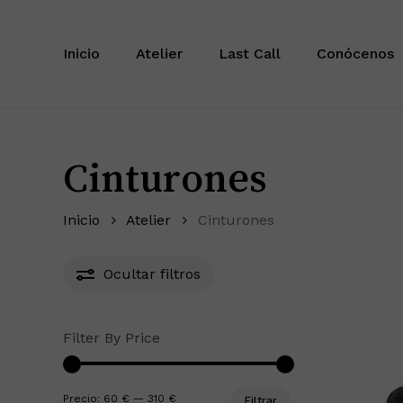
Saltar
Inicio
Atelier
Last Call
Conócenos
Cinturones
Inicio
Atelier
Cinturones
Ocultar
filtros
Filter By Price
Precio
Precio
Precio:
60 €
—
310 €
Filtrar