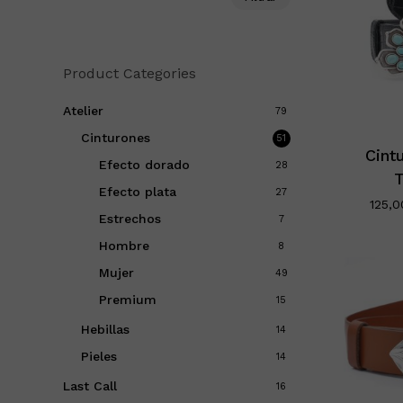
mínimo
máximo
Product Categories
Este
product
Atelier
79
tiene
Cinturones
51
múltiple
Cint
Efecto dorado
28
variantes
T
Efecto plata
27
Las
125,
Estrechos
7
opciones
se
Hombre
8
pueden
Mujer
49
elegir
Premium
15
en
Hebillas
14
la
página
Pieles
14
de
Last Call
16
product