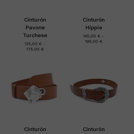
Cinturón
Cinturón
Pavone
Hippie
Turchese
145,00
€
-
Rango
195,00
€
125,00
€
-
de
Rango
175,00
€
precios:
de
desde
precios:
145,00 €
desde
hasta
125,00 €
195,00 €
hasta
175,00 €
Cinturón
Cinturón