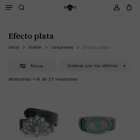
Saltar
Menu
Menu
Cerrar
search
account
Cerrar
Carrito
filtros
Efecto plata
Inicio
Atelier
Cinturones
Efecto plata
Ordenar por los últimos
filtros
Ordenado
Mostrando 1–8 de 27 resultados
por
los
últimos