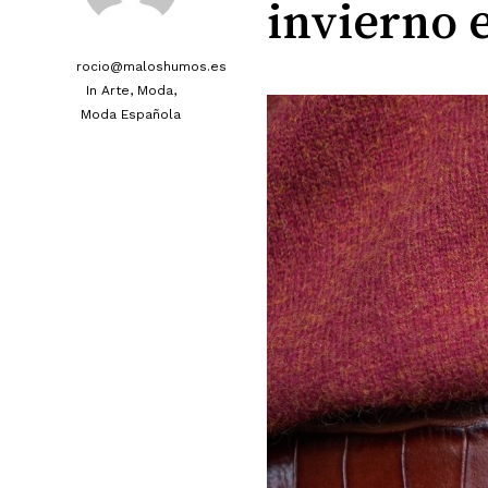
invierno 
rocio@maloshumos.es
In
Arte
,
Moda
,
Moda Española