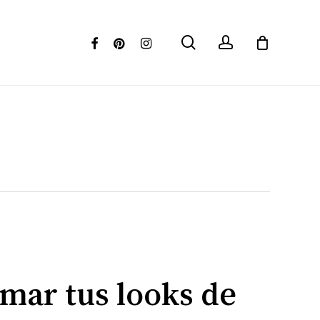
Menu
Cerrar
search
account
facebook
pinterest
instagram
mar tus looks de