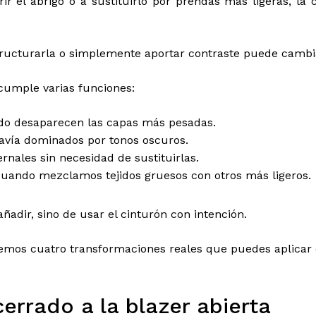
 el abrigo o a sustituirlo por prendas más ligeras, la 
ructurarla o simplemente aportar contraste puede cambia
 cumple varias funciones:
ndo desaparecen las capas más pesadas.
davía dominados por tonos oscuros.
rnales sin necesidad de sustituirlas.
uando mezclamos tejidos gruesos con otros más ligeros.
añadir, sino de usar el cinturón con intención.
emos cuatro transformaciones reales que puedes aplicar c
No h
cerrado a la blazer abierta