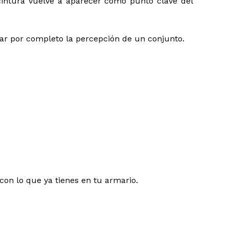
cintura vuelve a aparecer como punto clave del
r por completo la percepción de un conjunto.
on lo que ya tienes en tu armario.
ay productos en el carrito.
Go To Shop