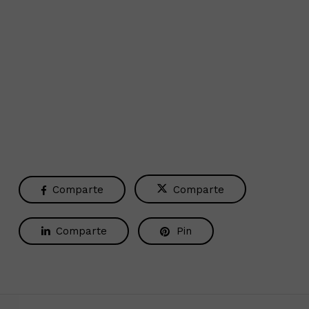
Si tienes un cinturón MAM que ha vivido contigo, o
con alguien de tu familia, nos encantaría conocer
tu historia. Porque cada cinturón es único. Y cada
historia, también.
Comparte
Comparte
Comparte
Pin