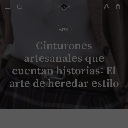
Saltar
Menu
Menu
search
account
Cerrar
Carrito
Arte
Cinturones
artesanales que
cuentan historias: El
arte de heredar estilo