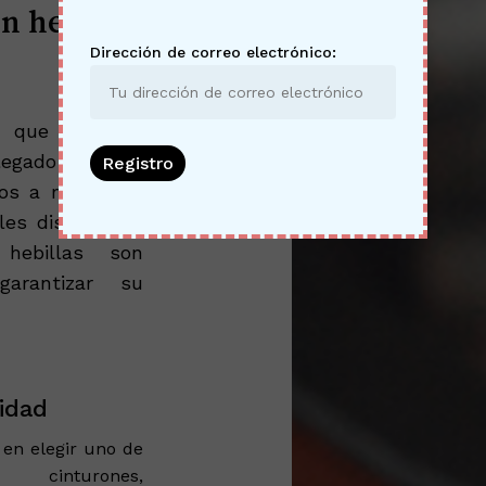
n hebilla
Dirección de correo electrónico:
l que combine
legado al lugar
hos a mano por
les disponibles
hebillas son
garantizar su
idad
en elegir uno de
s cinturones,