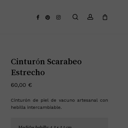
Menu
Cerrar
search
account
facebook
pinterest
instagram
Cinturón Scarabeo
Estrecho
60,00
€
Cinturón de piel de vacuno artesanal con
hebilla intercambiable.
Medidas hebilla: 4.3 x 3.1 cm