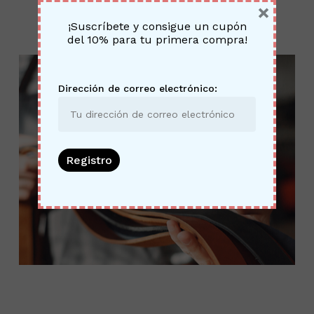
×
¡Suscríbete y consigue un cupón
No hay productos en el
del 10% para tu primera compra!
carrito.
Dirección de correo electrónico:
Go To Shop