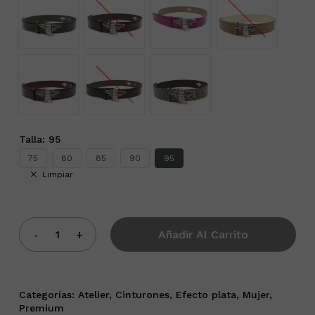
Talla
:
95
75
80
85
90
95
Limpiar
Añadir Al Carrito
Categorías:
Atelier
,
Cinturones
,
Efecto plata
,
Mujer
,
Premium