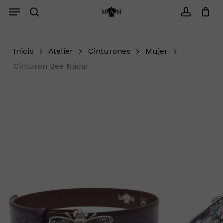
Saltar
Menu
Menu
search
account
Cerrar
Carrito
Inicio
Atelier
Cinturones
Mujer
Cinturón Bee Nácar