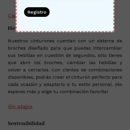
Cientos de combinaciones
Hebillas intercambiables
Nuestros cinturones cuentan con un sistema de
broches diseñado para que puedas intercambiar
sus hebillas en cuestión de segundos, sólo tienes
que abrir los broches, cambiar las hebillas y
volver a cerrarlos. Con cientos de combinaciones
disponibles, podrás crear el cinturón perfecto para
cada ocasión y adaptarlo a tu estilo personal. ¡No
esperes más y elige tu combinación favorita!
Sin atajos
Sostenibilidad