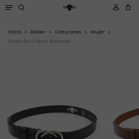
Saltar
Menu
Menu
search
account
Cerrar
Carrito
Inicio
Atelier
Cinturones
Mujer
Cinturón Il Ferro Estrecho