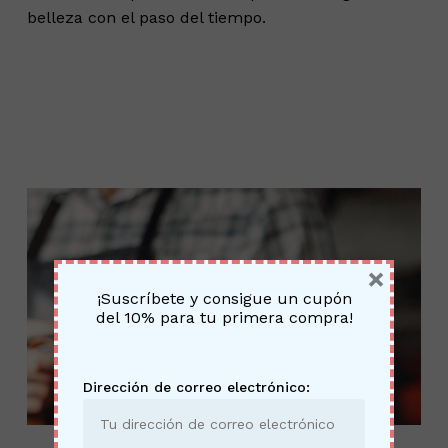
belleza con el paso del tiempo.
×
¡Suscríbete y consigue un cupón
No hay productos en el
del 10% para tu primera compra!
carrito.
Dirección de correo electrónico:
Go To Shop