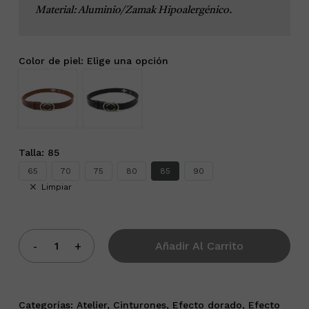
Material: Aluminio/Zamak Hipoalergénico.
Color de piel
:
Elige una opción
Talla
:
85
65
70
75
80
85
90
Limpiar
Añadir Al Carrito
Categorías:
Atelier
,
Cinturones
,
Efecto dorado
,
Efecto