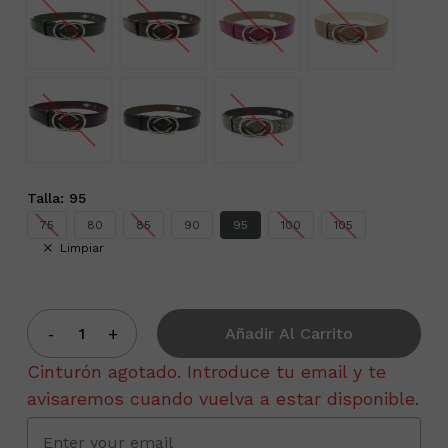
Talla
:
95
75
80
85
90
95
100
105
Limpiar
Añadir Al Carrito
Cinturón agotado. Introduce tu email y te
avisaremos cuando vuelva a estar disponible.