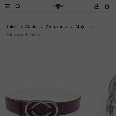
Saltar
Menu
Menu
search
account
Cerrar
Carrito
Inicio
Atelier
Cinturones
Mujer
Cinturón Il Ferro